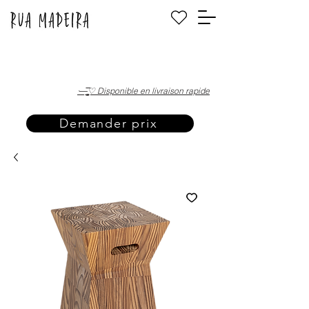
·—̳͟͞͞♡ Disponible en livraison rapide
Demander prix