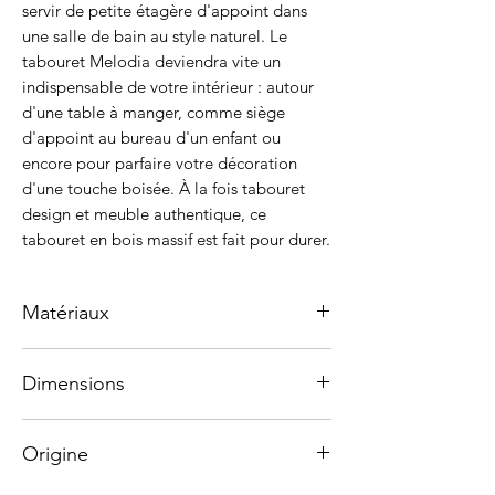
servir de petite étagère d'appoint dans
une salle de bain au style naturel. Le
tabouret Melodia deviendra vite un
indispensable de votre intérieur : autour
d'une table à manger, comme siège
d'appoint au bureau d'un enfant ou
encore pour parfaire votre décoration
d'une touche boisée. À la fois tabouret
design et meuble authentique, ce
tabouret en bois massif est fait pour durer.
Matériaux
Bois massif de Taeda brésilien
Dimensions
thermotraité
Le bois de taeda, riche en résine, présente
Hauteur 45 cm
une teinte jaune chaud à rouge clair. C'est
Origine
Largeur 33 cm
un bois de construction très prisé, utilisé
Profondeur 33 cm
aussi bien pour le mobilier d'intérieur que