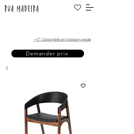
·—̳͟͞͞♡ Disponible en livraison rapide
Demander prix