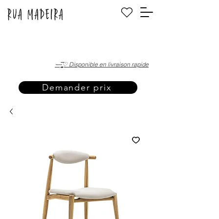
·—̳͟͞͞♡ Disponible en livraison rapide
Demander prix