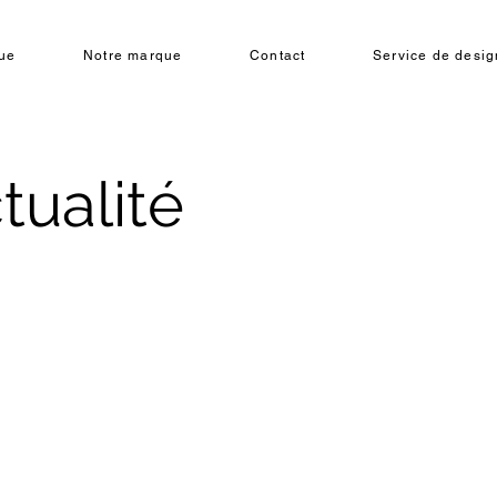
ue
Notre marque
Contact
Service de design
tualité