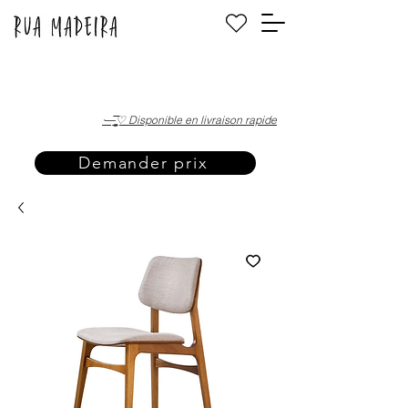
·—̳͟͞͞♡ Disponible en livraison rapide
Demander prix