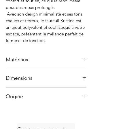
confort et soutien, ce qui la rend idéale
pour des repas prolongés.
Avec son design minimaliste et ses tons
chauds et terreux, le fauteuil Kristina est
un ajout polyvalent et sophistiqué à votre
espace, présentant le mélange parfait de
forme et de fonction.
Matériaux
Structure : Bois massif Tauari brésilien
Dimensions
Dossier et assise : Cannelle
Tissu: Coton
Hauteur 85 cm
Origine
Largeur 46 cm
Le Tauari, également connu sous le nom
Profondeur 45 cm
de chêne brésilien, est comparable au
Fabriqué artisanalement au Brésil.
chêne rouge d'Amérique du Nord, mais
Tous les matériaux utilisés sont issus de
13 % plus dur. Ses couleurs vont du blanc
sources durables. Notre bois provient de
cassé au brun moyen, avec un grain
zones d'extraction légale ou de
moyen et un lustre faible. Le bois de