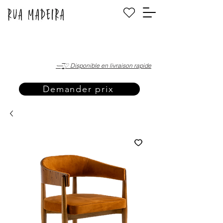
·—̳͟͞͞♡ Disponible en livraison rapide
Demander prix