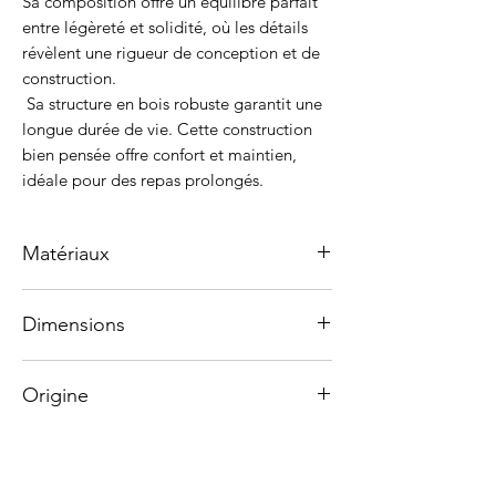
Sa composition offre un équilibre parfait
entre légèreté et solidité, où les détails
révèlent une rigueur de conception et de
construction.
Sa structure en bois robuste garantit une
longue durée de vie. Cette construction
bien pensée offre confort et maintien,
idéale pour des repas prolongés.
Matériaux
Structure : Bois massif Tauari brésilien
Dimensions
Dossier et assise : Cannelle
Hauteur 79 cm
Origine
Largeur 52 cm
Le Tauari, également connu sous le nom
Profondeur 62 cm
de chêne brésilien, est comparable au
Fabriqué artisanalement au Brésil.
chêne rouge d'Amérique du Nord, mais
13 % plus dur. Ses couleurs vont du blanc
Tous les matériaux utilisés sont issus de
cassé au brun moyen, avec un grain