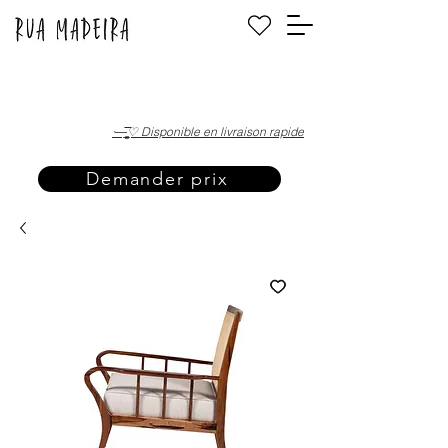
·—̳͟͞͞♡ Disponible en livraison rapide
Demander prix