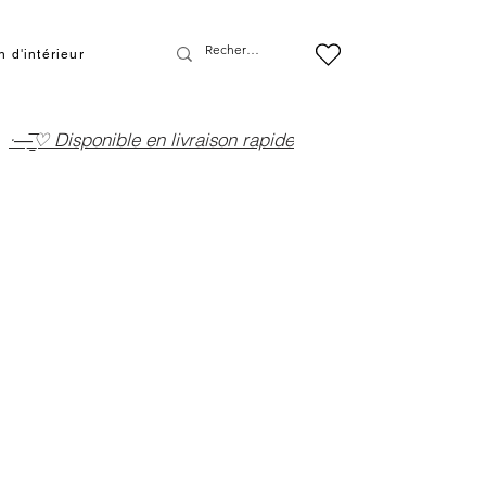
 d'intérieur
·—̳͟͞͞♡ Disponible en livraison rapide