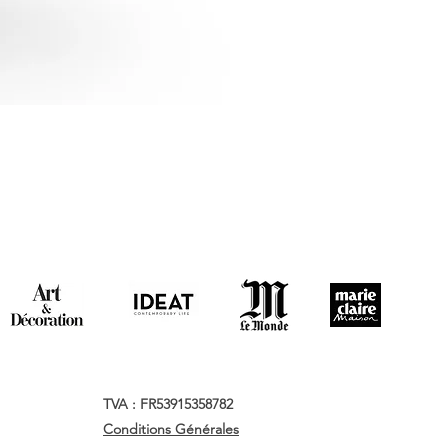
TVA : FR53915358782
Conditions Générales