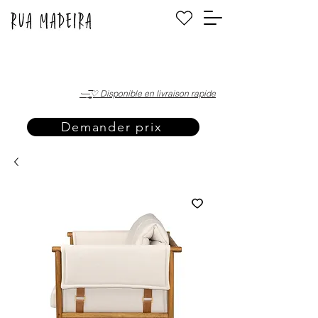
·—̳͟͞͞♡ Disponible en livraison rapide
Demander prix