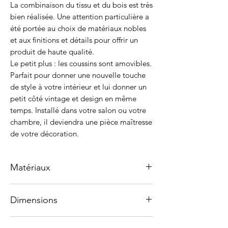
La combinaison du tissu et du bois est très
bien réalisée. Une attention particulière a
été portée au choix de matériaux nobles
et aux finitions et détails pour offrir un
produit de haute qualité.
Le petit plus : les coussins sont amovibles.
Parfait pour donner une nouvelle touche
de style à votre intérieur et lui donner un
petit côté vintage et design en même
temps. Installé dans votre salon ou votre
chambre, il deviendra une pièce maîtresse
de votre décoration.
Matériaux
Structure du fauteuil en bois massif de
Dimensions
Teck brésilien
Attaches en cuir véritable
Hauteur 92 cm
Coussin d'assise rembourré