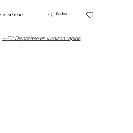
 d'intérieur
·—̳͟͞͞♡ Disponible en livraison rapide