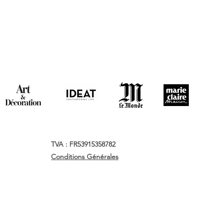
TVA : FR53915358782
Conditions Générales