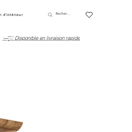
 d'intérieur
·—̳͟͞͞♡ Disponible en livraison rapide