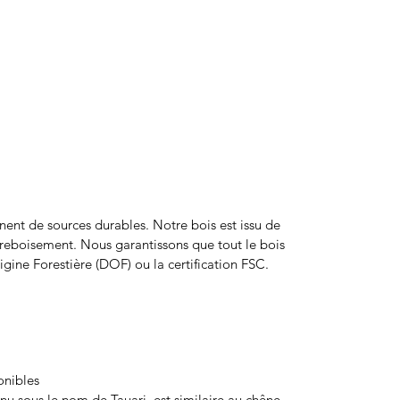
nnent de sources durables. Notre bois est issu de
 reboisement. Nous garantissons que tout le bois
gine Forestière (DOF) ou la certification FSC.
onibles
nnu sous le nom de Tauari, est similaire au chêne