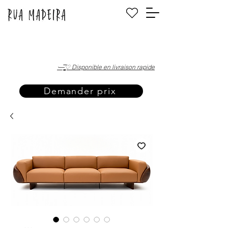
·—̳͟͞͞♡ Disponible en livraison rapide
Demander prix