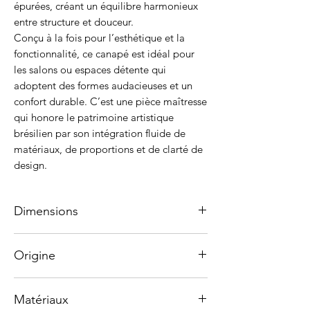
épurées, créant un équilibre harmonieux
entre structure et douceur.
Conçu à la fois pour l’esthétique et la
fonctionnalité, ce canapé est idéal pour
les salons ou espaces détente qui
adoptent des formes audacieuses et un
confort durable. C’est une pièce maîtresse
qui honore le patrimoine artistique
brésilien par son intégration fluide de
matériaux, de proportions et de clarté de
design.
Dimensions
319 x 102 x 76 cm
Origine
236 x 102 x 76 cm
Fabriqué artisanalement au Brésil.
Matériaux