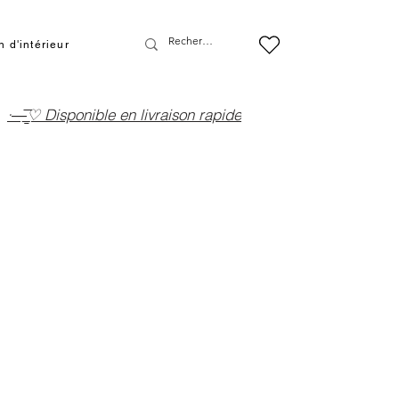
 d'intérieur
·—̳͟͞͞♡ Disponible en livraison rapide