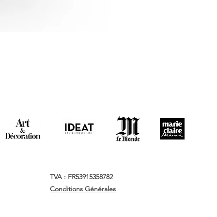
TVA : FR53915358782
Conditions Générales