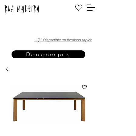
·—̳͟͞͞♡ Disponible en livraison rapide
Demander prix