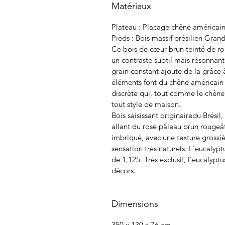
Matériaux
Plateau : Placage chêne américai
Pieds : Bois massif brésilien Grand
Ce bois de cœur brun teinté de ro
un contraste subtil mais résonnant
grain constant ajoute de la grâce 
éléments font du chêne américain 
discrète qui, tout comme le chên
tout style de maison.
Bois saisissant originairedu Brésil
allant du rose pâleau brun rougeât
imbriqué, avec une texture grossi
sensation très naturels. L'eucalyp
de 1,125. Très exclusif, l'eucalyptu
décors.
Dimensions
350 x 130 x 76 cm