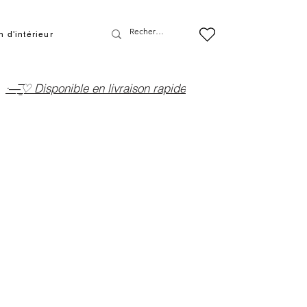
 d'intérieur
·—̳͟͞͞♡ Disponible en livraison rapide