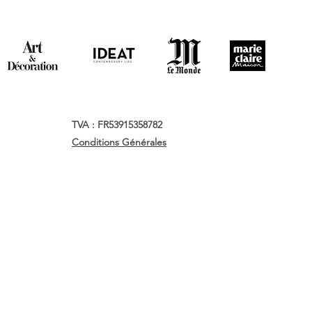
TVA : FR53915358782
Conditions Générales