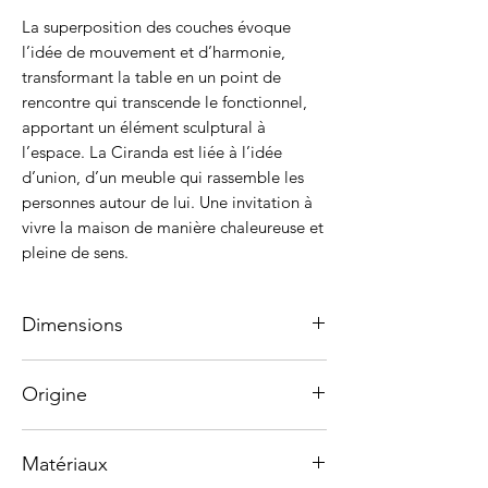
La superposition des couches évoque
l’idée de mouvement et d’harmonie,
transformant la table en un point de
rencontre qui transcende le fonctionnel,
apportant un élément sculptural à
l’espace. La Ciranda est liée à l’idée
d’union, d’un meuble qui rassemble les
personnes autour de lui. Une invitation à
vivre la maison de manière chaleureuse et
pleine de sens.
Dimensions
Hauteur : 30 cm
Origine
Largeur : 110 cm
Profondeur : 110 cm
Fabriqué artisanalement au Brésil.
Matériaux