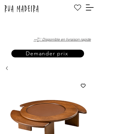
·—̳͟͞͞♡ Disponible en livraison rapide
Demander prix