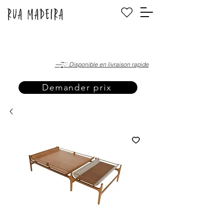
·—̳͟͞͞♡ Disponible en livraison rapide
Demander prix