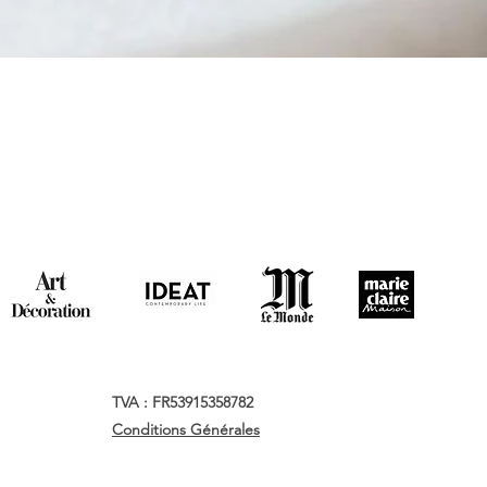
TVA : FR53915358782
Conditions Générales